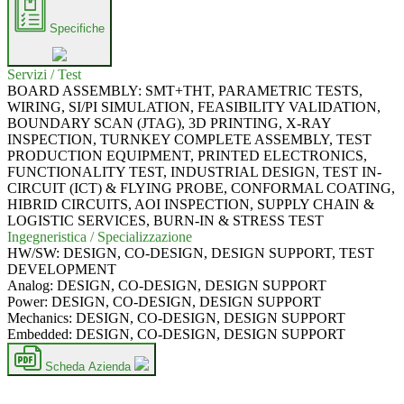
Specifiche
Servizi / Test
BOARD ASSEMBLY: SMT+THT, PARAMETRIC TESTS,
WIRING, SI/PI SIMULATION, FEASIBILITY VALIDATION,
BOUNDARY SCAN (JTAG), 3D PRINTING, X-RAY
INSPECTION, TURNKEY COMPLETE ASSEMBLY, TEST
PRODUCTION EQUIPMENT, PRINTED ELECTRONICS,
FUNCTIONALITY TEST, INDUSTRIAL DESIGN, TEST IN-
CIRCUIT (ICT) & FLYING PROBE, CONFORMAL COATING,
HIBRID CIRCUITS, AOI INSPECTION, SUPPLY CHAIN &
LOGISTIC SERVICES, BURN-IN & STRESS TEST
Ingegneristica / Specializzazione
HW/SW:
DESIGN, CO-DESIGN, DESIGN SUPPORT, TEST
DEVELOPMENT
Analog:
DESIGN, CO-DESIGN, DESIGN SUPPORT
Power:
DESIGN, CO-DESIGN, DESIGN SUPPORT
Mechanics:
DESIGN, CO-DESIGN, DESIGN SUPPORT
Embedded:
DESIGN, CO-DESIGN, DESIGN SUPPORT
Scheda Azienda