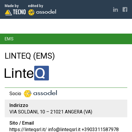
ELECTRONICS MADE IN ITALY
Made by
edited by
EMS
LINTEQ (EMS)
Socio
Indirizzo
VIA SOLDANI, 10 – 21021 ANGERA (VA)
Sito / Email
https://linteqsrl.it/ info@linteqsrl.it +3903311587978