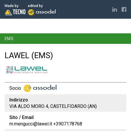
ELECTRONICS MADE IN ITALY
Made by
edited by
EMS
LAWEL (EMS)
Socio
Indirizzo
VIA ALDO MORO 4, CASTELFIDARDO (AN)
Sito / Email
m.mengucci@lawel.it +3907178768