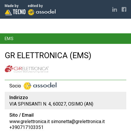
ELECTRONICS MADE IN ITALY
Made by
edited by
EMS
GR ELETTRONICA (EMS)
Socio
Indirizzo
VIA SPINSANTI N. 4, 60027, OSIMO (AN)
Sito / Email
www.grelettronica.it simonetta@grelettronica.it
+390717103351