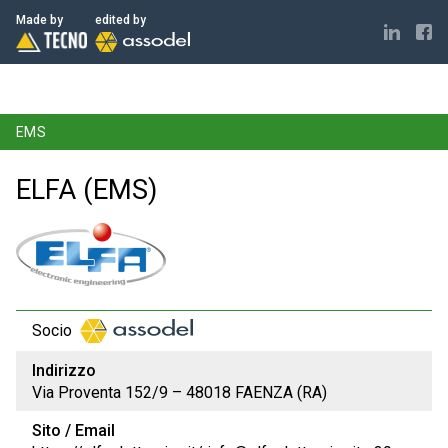
ELECTRONICS MADE IN ITALY
Made by
edited by
EMS
ELFA (EMS)
Socio
Indirizzo
Via Proventa 152/9 – 48018 FAENZA (RA)
Sito / Email