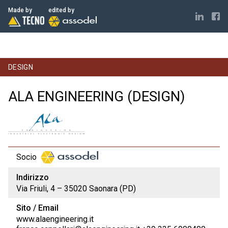
ELECTRONICS MADE IN ITALY
Made by
edited by
DESIGN
ALA ENGINEERING (DESIGN)
Socio
Indirizzo
Via Friuli, 4 – 35020 Saonara (PD)
Sito / Email
www.alaengineering.it